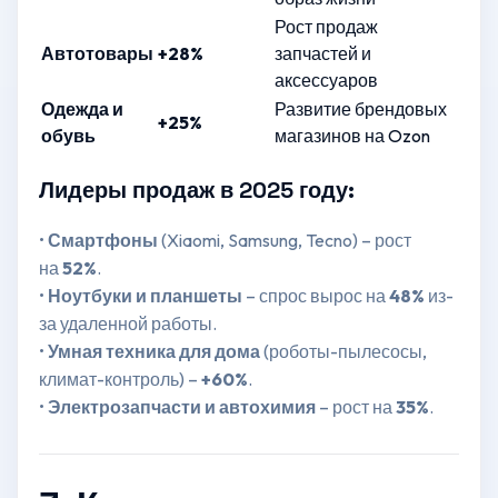
Рост продаж
Автотовары
+28%
запчастей и
аксессуаров
Одежда и
Развитие брендовых
+25%
обувь
магазинов на Ozon
Лидеры продаж в 2025 году:
•
Смартфоны
(Xiaomi, Samsung, Tecno) – рост
на
52%
.
•
Ноутбуки и планшеты
– спрос вырос на
48%
из-
за удаленной работы.
•
Умная техника для дома
(роботы-пылесосы,
климат-контроль) –
+60%
.
•
Электрозапчасти и автохимия
– рост на
35%
.