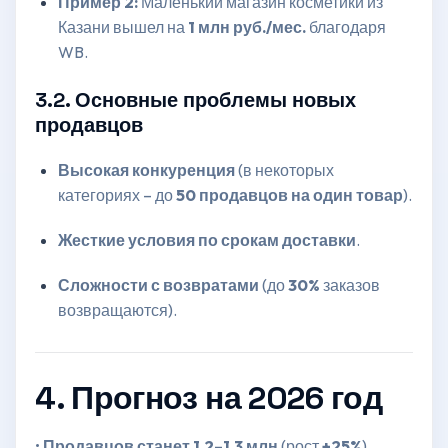
Пример 2:
Маленький магазин косметики из
Казани вышел на
1 млн руб./мес.
благодаря
WB.
3.2. Основные проблемы новых
продавцов
Высокая конкуренция
(в некоторых
категориях – до
50 продавцов на один товар
).
Жесткие условия по срокам доставки
.
Сложности с возвратами
(до
30%
заказов
возвращаются).
4. Прогноз на 2026 год
•
Продавцов станет 1,2–1,3 млн
(рост
+25%
).