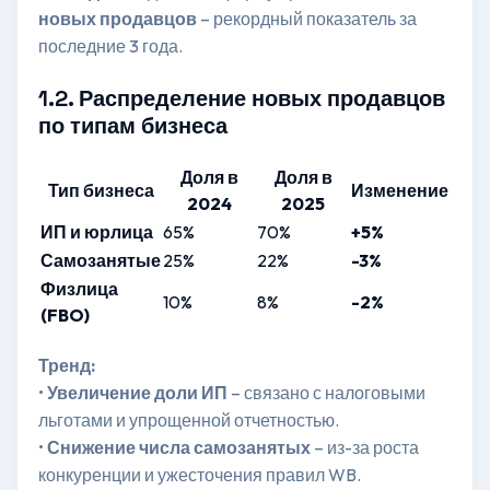
новых продавцов
– рекордный показатель за
последние 3 года.
1.2. Распределение новых продавцов
по типам бизнеса
Доля в
Доля в
Тип бизнеса
Изменение
2024
2025
ИП и юрлица
65%
70%
+5%
Самозанятые
25%
22%
-3%
Физлица
10%
8%
-2%
(FBO)
Тренд:
•
Увеличение доли ИП
– связано с налоговыми
льготами и упрощенной отчетностью.
•
Снижение числа самозанятых
– из-за роста
конкуренции и ужесточения правил WB.