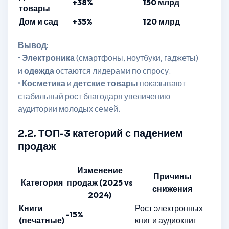
+38%
150 млрд
товары
Дом и сад
+35%
120 млрд
Вывод
:
•
Электроника
(смартфоны, ноутбуки, гаджеты)
и
одежда
остаются лидерами по спросу.
•
Косметика
и
детские товары
показывают
стабильный рост благодаря увеличению
аудитории молодых семей.
2.2. ТОП-3 категорий с падением
продаж
Изменение
Причины
Категория
продаж (2025 vs
снижения
2024)
Книги
Рост электронных
-15%
(печатные)
книг и аудиокниг